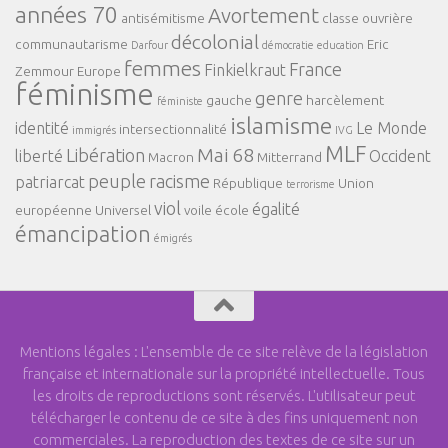
années 70
Avortement
antisémitisme
classe ouvrière
décolonial
communautarisme
Eric
Darfour
démocratie
education
femmes
France
Finkielkraut
Zemmour
Europe
féminisme
genre
gauche
harcèlement
féministe
islamisme
identité
Le Monde
intersectionnalité
immigrés
IVG
MLF
Mai 68
Libération
liberté
Occident
Macron
Mitterrand
peuple
racisme
patriarcat
République
Union
terrorisme
viol
égalité
européenne
Universel
voile
école
émancipation
émigrés
Mentions légales : L'ensemble de ce site relève de la législation
française et internationale sur la propriété intellectuelle. Tous
les droits de reproductions sont réservés. L'utilisateur peut
télécharger le contenu de ce site à des fins uniquement non
commerciales. La reproduction des textes de ce site sur un