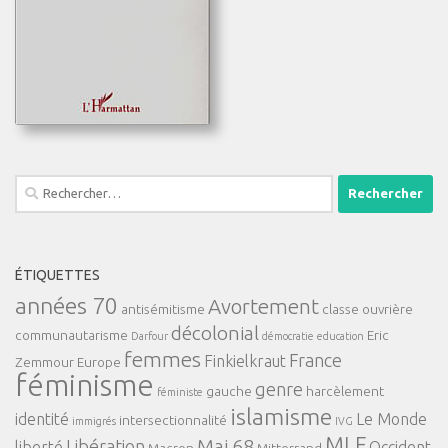
Rechercher :
ÉTIQUETTES
années 70
Avortement
antisémitisme
classe ouvrière
décolonial
communautarisme
Eric
Darfour
démocratie
education
femmes
France
Finkielkraut
Zemmour
Europe
féminisme
genre
gauche
harcèlement
féministe
islamisme
identité
Le Monde
intersectionnalité
immigrés
IVG
MLF
Mai 68
Libération
liberté
Occident
Macron
Mitterrand