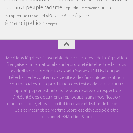
peuple
racisme
patriarcat
République
Union
terrorisme
viol
égalité
européenne
Universel
voile
école
émancipation
émigrés
Mentions légales : L'ensemble de ce site relève de la législation
française et internationale sur la propriété intellectuelle. Tous
les droits de reproductions sont réservés. L'utilisateur peut
télécharger le contenu de ce site à des fins uniquement non
commerciales. La reproduction des textes de ce site sur un
support papier est autorisée sous réserve du respect de
l'intégrité des documents reproduits, sans modification
d'aucune sorte, et avec la citation claire et lisible de la source.
Ce site internet de Martine Storti est développé à titre
personnel. ©Martine Storti