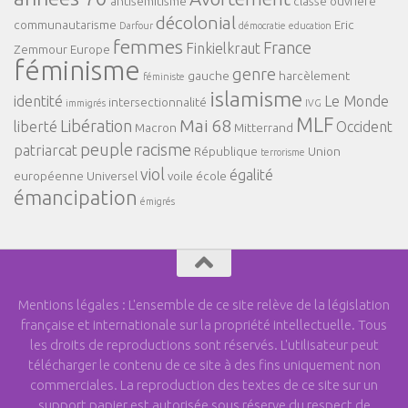
antisémitisme
classe ouvrière
décolonial
communautarisme
Eric
Darfour
démocratie
education
femmes
France
Finkielkraut
Zemmour
Europe
féminisme
genre
gauche
harcèlement
féministe
islamisme
identité
Le Monde
intersectionnalité
immigrés
IVG
MLF
Mai 68
Libération
liberté
Occident
Macron
Mitterrand
peuple
racisme
patriarcat
République
Union
terrorisme
viol
égalité
européenne
Universel
voile
école
émancipation
émigrés
Mentions légales : L'ensemble de ce site relève de la législation
française et internationale sur la propriété intellectuelle. Tous
les droits de reproductions sont réservés. L'utilisateur peut
télécharger le contenu de ce site à des fins uniquement non
commerciales. La reproduction des textes de ce site sur un
support papier est autorisée sous réserve du respect de