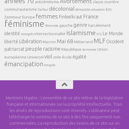
années 70
Avortement
antisémitisme
classe ouvrière
décolonial
communautarisme
Eric
Darfour
démocratie
education
femmes
France
Finkielkraut
Zemmour
Europe
féminisme
genre
gauche
harcèlement
féministe
islamisme
identité
Le Monde
intersectionnalité
immigrés
IVG
MLF
Mai 68
Libération
liberté
Occident
Macron
Mitterrand
peuple
racisme
patriarcat
République
Union
terrorisme
viol
égalité
européenne
Universel
voile
école
émancipation
émigrés
Mentions légales : L'ensemble de ce site relève de la législation
française et internationale sur la propriété intellectuelle. Tous
les droits de reproductions sont réservés. L'utilisateur peut
télécharger le contenu de ce site à des fins uniquement non
commerciales. La reproduction des textes de ce site sur un