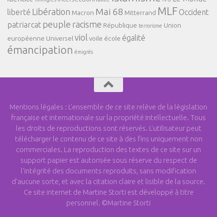
MLF
Mai 68
Libération
liberté
Occident
Macron
Mitterrand
peuple
racisme
patriarcat
République
Union
terrorisme
viol
égalité
européenne
Universel
voile
école
émancipation
émigrés
Mentions légales : L'ensemble de ce site relève de la législation
française et internationale sur la propriété intellectuelle. Tous
les droits de reproductions sont réservés. L'utilisateur peut
télécharger le contenu de ce site à des fins uniquement non
commerciales. La reproduction des textes de ce site sur un
support papier est autorisée sous réserve du respect de
l'intégrité des documents reproduits, sans modification
d'aucune sorte, et avec la citation claire et lisible de la source.
Ce site internet de Martine Storti est développé à titre
personnel. ©Martine Storti