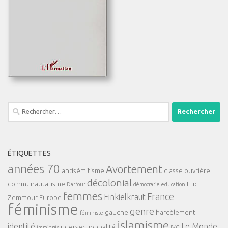
Rechercher :
ÉTIQUETTES
années 70
Avortement
antisémitisme
classe ouvrière
décolonial
communautarisme
Eric
Darfour
démocratie
education
femmes
France
Finkielkraut
Zemmour
Europe
féminisme
genre
gauche
harcèlement
féministe
islamisme
identité
Le Monde
intersectionnalité
immigrés
IVG