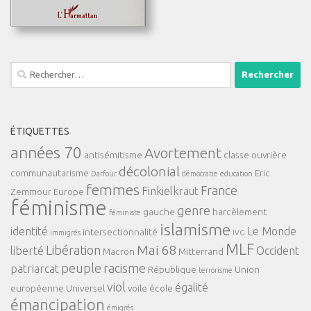
Rechercher :
ÉTIQUETTES
années 70
Avortement
antisémitisme
classe ouvrière
décolonial
communautarisme
Eric
Darfour
démocratie
education
femmes
France
Finkielkraut
Zemmour
Europe
féminisme
genre
gauche
harcèlement
féministe
islamisme
identité
Le Monde
intersectionnalité
immigrés
IVG
MLF
Mai 68
Libération
liberté
Occident
Macron
Mitterrand
peuple
racisme
patriarcat
République
Union
terrorisme
viol
égalité
européenne
Universel
voile
école
émancipation
émigrés