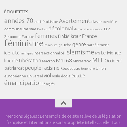
ÉTIQUETTES
années 70
Avortement
antisémitisme
classe ouvrière
décolonial
communautarisme
Eric
Darfour
démocratie
education
femmes
France
Finkielkraut
Zemmour
Europe
féminisme
genre
gauche
harcèlement
féministe
islamisme
identité
Le Monde
intersectionnalité
immigrés
IVG
MLF
Mai 68
Libération
liberté
Occident
Macron
Mitterrand
peuple
racisme
patriarcat
République
Union
terrorisme
viol
égalité
européenne
Universel
voile
école
émancipation
émigrés
Mentions légales : L'ensemble de ce site relève de la législation
française et internationale sur la propriété intellectuelle. Tous