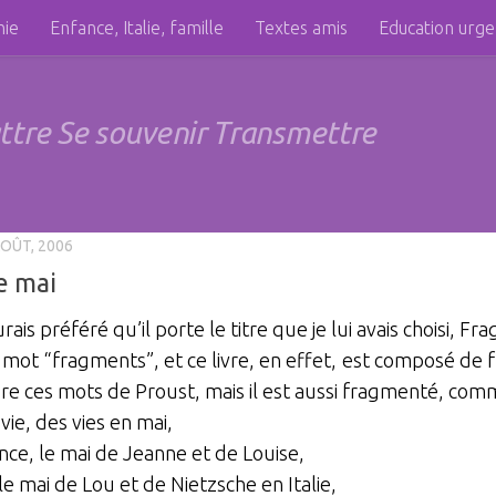
hie
Enfance, Italie, famille
Textes amis
Education urg
attre Se souvenir Transmettre
AOÛT, 2006
e mai
rais préféré qu’il porte le titre que je lui avais choisi, F
e mot “fragments”, et ce livre, en effet, est composé de
e ces mots de Proust, mais il est aussi fragmenté, com
vie, des vies en mai,
nce, le mai de Jeanne et de Louise,
le mai de Lou et de Nietzsche en Italie,