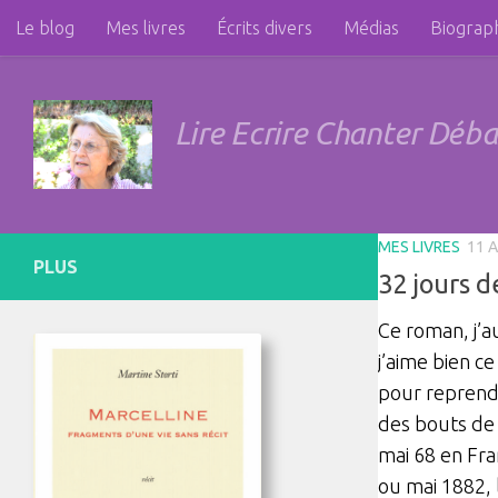
Le blog
Mes livres
Écrits divers
Médias
Biograp
Skip to content
Féminisme et géopolitique
Liens
Photos
Contact
Lire Ecrire Chanter Déb
MES LIVRES
11 
PLUS
32 jours d
Ce roman, j’au
j’aime bien c
pour reprendr
des bouts de 
mai 68 en Fra
ou mai 1882, 