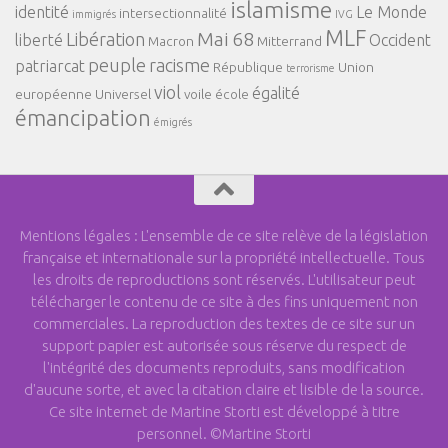
islamisme
identité
Le Monde
intersectionnalité
immigrés
IVG
MLF
Mai 68
Libération
liberté
Occident
Macron
Mitterrand
peuple
racisme
patriarcat
République
Union
terrorisme
viol
égalité
européenne
Universel
voile
école
émancipation
émigrés
Mentions légales : L'ensemble de ce site relève de la législation
française et internationale sur la propriété intellectuelle. Tous
les droits de reproductions sont réservés. L'utilisateur peut
télécharger le contenu de ce site à des fins uniquement non
commerciales. La reproduction des textes de ce site sur un
support papier est autorisée sous réserve du respect de
l'intégrité des documents reproduits, sans modification
d'aucune sorte, et avec la citation claire et lisible de la source.
Ce site internet de Martine Storti est développé à titre
personnel. ©Martine Storti