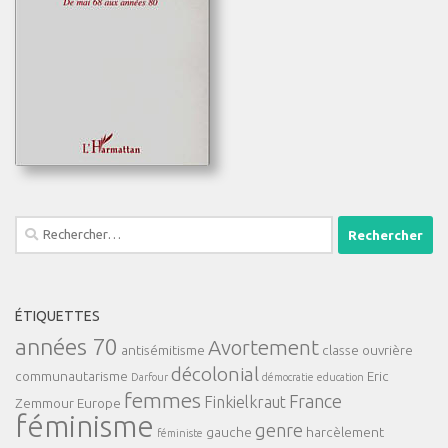
Rechercher :
ÉTIQUETTES
années 70
Avortement
antisémitisme
classe ouvrière
décolonial
communautarisme
Eric
Darfour
démocratie
education
femmes
France
Finkielkraut
Zemmour
Europe
féminisme
genre
gauche
harcèlement
féministe