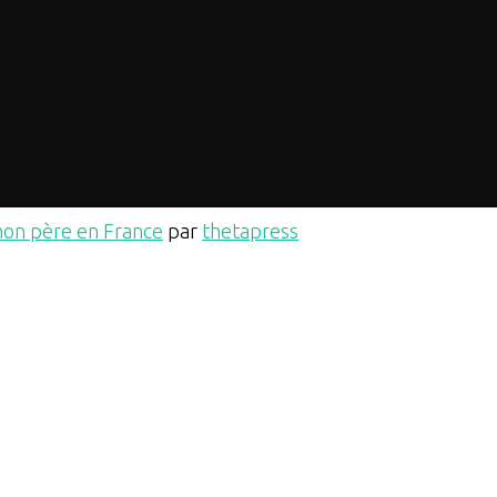
mon père en France
par
thetapress