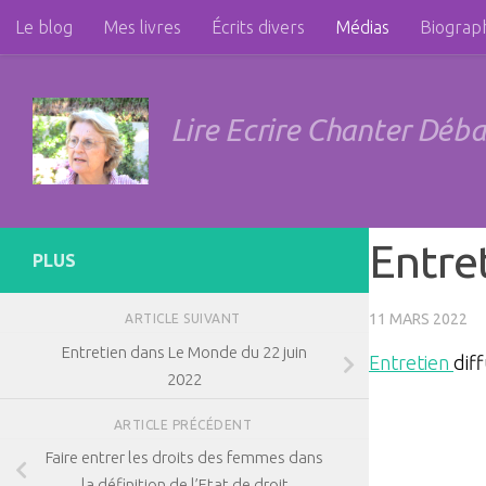
Le blog
Mes livres
Écrits divers
Médias
Biograp
Skip to content
Féminisme et géopolitique
Liens
Photos
Contact
Lire Ecrire Chanter Déb
Entret
PLUS
11 MARS 2022
ARTICLE SUIVANT
Entretien dans Le Monde du 22 juin
Entretien
diff
2022
ARTICLE PRÉCÉDENT
Faire entrer les droits des femmes dans
la définition de l’Etat de droit