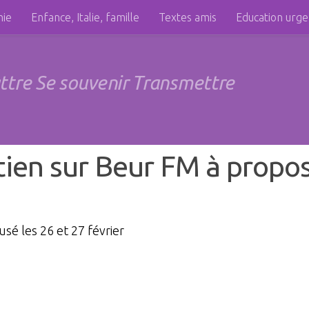
hie
Enfance, Italie, famille
Textes amis
Education urg
attre Se souvenir Transmettre
ien sur Beur FM à propos 
usé les 26 et 27 février