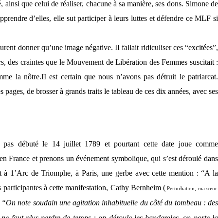
rté, ainsi que celui de réaliser, chacune à sa manière, ses dons. Simone de
apprendre d’elles, elle sut participer à leurs luttes et défendre ce MLF si
nt donner qu’une image négative. II fallait ridiculiser ces “excitées”,
rs, des craintes que le Mouve­ment de Libération des Femmes suscitait :
mme la nôtre.
II est certain que nous n’avons pas détruit le patriarcat
s pages, de brosser à grands traits le tableau de ces dix années, avec ses
’a pas débuté le 14 juillet 1789 et pourtant cette date joue comme
n France et prenons un événement symbolique, qui s’est déroulé dan
 à 1’Arc de Triomphe, à Paris, une gerbe avec cette mention : “A l
 participantes à cette manifestation, Cathy Bernheim (
.
Perturbation, ma sœur
:
“On note soudain une agitation inhabituelle du côté du tombeau : de
 faut plus perdre de temps : on déroule les banderoles, on porte la