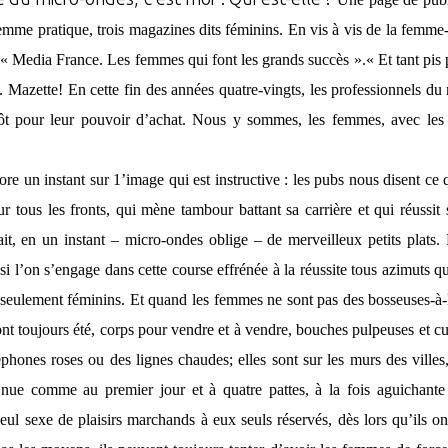
mme pratique, trois magazines dits féminins. En vis à vis de la femme-p
: « Media France. Les femmes qui font les grands succès ».
« Et tant pis
e.
Mazette! En cette fin des années quatre-vingts, les professionnels du
ôt pour leur pouvoir d’achat. Nous y sommes, les femmes, avec les jeu
re un instant sur 1’image qui est instructive : les pubs nous disent ce
r tous les fronts, qui mène tambour battant sa carrière et qui réussit 
fait, en un instant – micro-ondes oblige – de merveilleux petits plats
i l’on s’engage dans cette course effrénée à la réussite tous azimuts q
 seulement féminins. Et quand les femmes ne sont pas des bosseuses-à-l
ont toujours été, corps pour vendre et à vendre, bouches pulpeuses et cul
éphones roses ou des lignes chaudes; elles sont sur les murs des ville
 nue comme au premier jour et à quatre pattes, à la fois aguichant
ul sexe de plaisirs marchands à eux seuls réservés, dès lors qu’ils ont