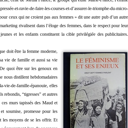
ressée-et-ravie-de-faire-les-courses-et-d’assurer-le-triomphe-du-micro-
 pour ceux qui ne croient pas aux femmes » dit une autre pub d’un autre
 marketing rivalisent dans l’éloge des femmes, dans le respect pour leu
nes et les enfants constituent la cible privilégiée des publicitaires.
 que doit être la femme moderne,
sa vie de famille et aussi sa vie
. De quoi être sur les genoux en
ue nous distillent hebdomadaires
a-vie-de-famille-épanouie, elles
s rebondis, “tigresses” et autres
s, ces murs tapissés des Maud et
e et soumise, promesse pour les
 les moyens de se les offrir. Et