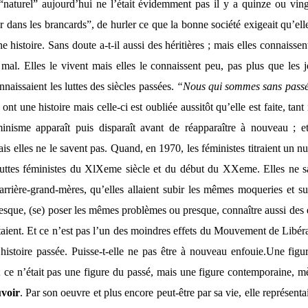
“naturel” aujourd’hui ne l’était évidemment pas il y a quinze ou vin
 dans les brancards”, de hurler ce que la bonne société exigeait qu’ell
histoire. Sans doute a-t-il aussi des héritières ; mais elles connaissen
i mal. Elles le vivent mais elles le connaissent peu, pas plus que les
naissaient les luttes des siècles passées.
“Nous qui sommes sans passé,
nt une histoire mais celle-ci est oubliée aussitôt qu’elle est faite, tant 
inisme apparaît puis disparaît avant de réapparaître à nouveau ; 
s elles ne le savent pas. Quand, en 1970, les féministes titraient un 
uttes féministes du XlXeme siècle et du début du XXeme. Elles ne sav
arrière-grand-mères, qu’elles allaient subir les mêmes moqueries et su
esque, (se) poser les mêmes problèmes ou presque, connaître aussi des 
’étaient. Et ce n’est pas l’un des moindres effets du Mouvement de Lib
histoire passée. Puisse-t-elle ne pas être à nouveau enfouie.
Une figur
t; ce n’était pas une figure du passé, mais une figure contemporaine, m
voir
. Par son oeuvre et plus encore peut-être par sa vie, elle représent