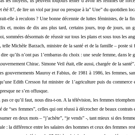
pas les moyens, ils peuvent toujours tenter d’avoir les femmes de for
et été 87, de lire un viol par jour ou presque à la” Une” du quotidien loc
rait-elle à reculons ? Une bonne décennie de luttes féministes, de la fin
dix et, moins de dix ans plus tard, certains jours, trop de jours, un 
, sommées désormais de réussir sur tous les plans et sous tous les angle
, telle Michèle Barzach, ministre de la santé et de la famille – poste s
ut dire qu’ils n’ont pas 1’embarras du choix : une seule femme, dans le 
ouvernement Chirac. Simone Veil était, elle aussi, chargée de la santé”.
es gouvernements Mauroy et Fabius, de 1981 à 1986, les femmes, sans
qu’une Edith Cresson fut ministre de 1’agriculture puis du commerce e
presque ne s’en offusque.
 pas ce qu’il faut, nous dira-t-on. A la télévision, les femmes triomph
de “ses femmes”, celles qui ont réussi à décrocher de beaux contrats et 
ésumer en deux mots – “j’achète”, “je vends” -, tant mieux si des femmes
rale : la différence entre les salaires des hommes et ceux des femmes rest