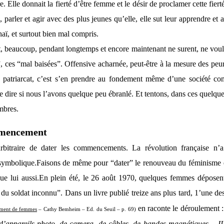
vre. Elle donnait la fierté d’être femme et le désir de proclamer cette fie
, parler et agir avec des plus jeunes qu’elle, elle sut leur apprendre et 
aï, et surtout bien mal compris.
 beaucoup, pendant longtemps et encore maintenant ne surent, ne voulure
”, ces “mal baisées”. Offensive acharnée, peut-être à la mesure des peu
u patriarcat, c’est s’en prendre au fondement même d’une société co
re dire si nous l’avons quelque peu ébranlé. Et tentons, dans ces quelque
ombres.
mmencement
 arbitraire de dater les commencements. La révolution française n
ymbolique.
Faisons de même pour “dater” le renouveau du féminisme e
ue lui aussi.
En plein été, le 26 août 1970, quelques femmes déposent
u soldat inconnu”. Dans un livre publié treize ans plus tard, 1’une des
en raconte le déroulement 
ment de femmes
– Cathy Bemheim – Ed. du Seuil – p. 69)
appareils photo, de camera, de câbles, de bandes magnétiques… II ne