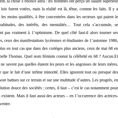
t, la chose s’énonce ainsi : les hommes ont perçu un salaire supérieur
is furent votées, mais la réalité est là, têtue, comme les faits. II y a
les moins qualifiés, à être concentrées dans les secteurs qui paient le
abitudes, des intérêts, des mentalités… Tout cela s’accumule, se
t pas vraiment à 1’optimisme. De quel côté faut-il alors tourner se
tes, ceux des manifestations lycéennes et étudiantes de 1’automne 1986,
 plus en tout cas que dans des cortèges plus anciens, ceux de mai 68 en
 Isabelle Thomas. Quel nom féminin connut la célébrité en 68 ? Aucun.
Et
 ne savent pas quelles étaient les peurs et les angoisses de leurs mères,
re que le fait d’une infime minorité. Elles ignorent tout ou presque des
ont battues sur ce terrain et sur une multitude d’autres. Les progrès, en
ution douce des sociétés ; certes, il faut – c’est le cas notamment pour
xistent. Mais il faut aussi des acteurs – en 1’occurrence des actrices-
venter.