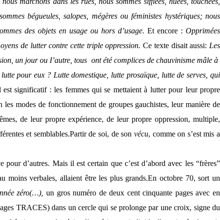
nous marchons dans les rues, nous sommes sifflées, huées, touchées
sommes bégueules, salopes, mégères ou féministes hystériques; nous
s sommes des objets en usage ou hors d’usage.
Et encore :
Opprimée
ens de lutter contre cette triple oppression.
Ce texte disait aussi:
Le
ssion, un jour ou I’autre, tous ont été complices de chauvinisme mâle à
utte pour eux ? Lutte domestique, lutte prosaïque, lutte de serves, qui
il est significatif : les femmes qui se mettaient à lutter pour leur propr
tion les modes de fonctionnement de groupes gauchistes, leur manière de
êmes, de leur propre expérience, de leur propre oppres­sion, multiple
fférentes et semblables.
Partir de soi, de son
vécu
, comme on s’est mis a
e pour d’autres. Mais il est certain que c’est d’abord avec les “frères
au moins verbales, allaient être les plus grands.
En octobre 70, sort u
année zéro(…),
un gros numéro de deux cent cinquante pages avec e
es pages TRACES) dans un cercle qui se prolonge par une croix, signe du