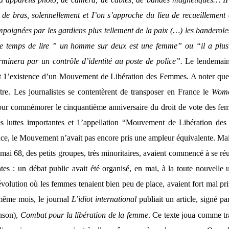
de bras, solennellement et I’on s’approche du lieu de recueillement 
poignées par les gardiens plus tellement de la paix (…) les banderoles 
 le temps de lire ” un homme sur deux est une femme” ou “il a plu
rminera par un contrôle d’identité au poste de police”.
Le lendemain,
t 1’existence d’un Mouvement de Libération des Femmes. A noter que l
aître. Les journalistes se contentèrent de transposer en France le
Wome
our commémorer le cinquantième anniversaire du droit de vote des fe
s luttes importantes et 1’appellation “Mouvement de Libération de
ce, le Mouvement n’avait pas encore pris une ampleur équivalente. Mais
mai 68, des petits groupes, très minoritaires, avaient commencé à se ré
tes : un débat public avait été organisé, en mai, à la toute nouvelle
évolution où les femmes tenaient bien peu de place, avaient fort mal pris 
même mois, le journal
L’idiot international
publiait un article, signé 
nson),
Combat pour la libération de la femme
. Ce texte joua comme tr