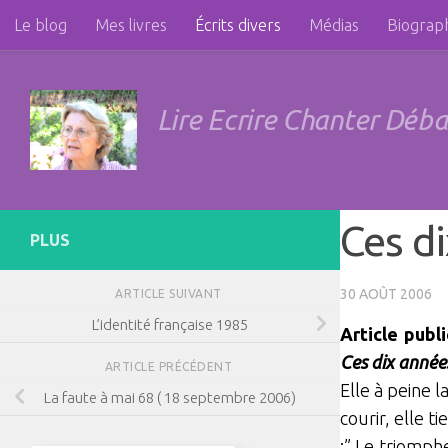
Le blog
Mes livres
Écrits divers
Médias
Biograp
Skip to content
Féminisme et géopolitique
Liens
Photos
Contact
Lire Ecrire Chanter Déb
Ces di
PLUS
30 AOÛT 2006
ARTICLE SUIVANT
L’identité française 1985
Article publ
Ces dix année
ARTICLE PRÉCÉDENT
Elle à peine l
La faute à mai 68 ( 18 septembre 2006)
courir, elle t
:” Le triomph