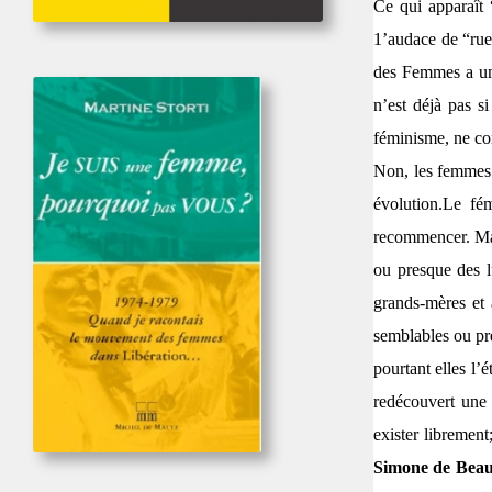
Ce qui apparaît 
1’audace de “ruer
des Femmes a une 
n’est déjà pas s
féminisme, ne con
Non, les femmes o
évolution.
Le fém
recommencer. Mai
ou presque des l
grands-mères et 
semblables ou pr
pourtant elles l
redécouvert une 
exister libremen
Simone de Beau