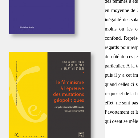
des femmes a été
en moyenne de 33,
inégalité des sa
moins ou les ca
confond.
Représ
regards pour resp
du côté de ces je
particulier. A la
puis il y a cet i
quand celles-ci s
risques et de la 
effet, ne sont pa
l’avortement et l
qui osent se mêle