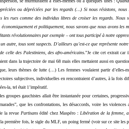
a dispersion, se murmuraient à elles-mêmes ou à quelques unes :
Quand 
réciées ou dépréciées par les regards (…) Si nous résistons, nous 
ns les rues comme des individus libres de croiser les regards. Nou
 économiquement et politiquement, nous savons que nous avons les moy
itants révolutionnaires par exemple – ont tous participé à notre oppre
 autre, tous sont suspects. D’ailleurs qu’est-ce que représente notre l
 de celle des Palestiniens, des afro-américains
.”
Je cite cet extrait car 
aient dans la trajectoire de mai 68 mais elles met­taient aussi en ques
tique, leurs thèmes de lutte (…)
Les femmes voulaient partir d’elles-m
ectoires subjectives, individuelles en rencontraient d’autres, à la fois di
es-la, tel était 1’impératif.
es groupes gauchistes allait être instantanée pour certaines, progressiv
amarades”, que les confrontations, les désaccords, voire les violences 
de la revue
Partisans
édité chez Maspéro :
Libération de la femme, 
 la première fois, le sigle du MLF, un poing fermé (voir sur ce site l