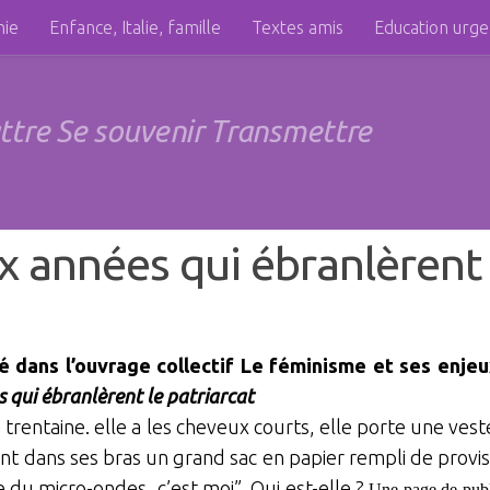
hie
Enfance, Italie, famille
Textes amis
Education urg
attre Se souvenir Transmettre
x années qui ébranlèrent 
ié dans l’ouvrage collectif Le féminisme et ses enje
s qui ébranlèrent le patriarcat
a trentaine. elle a les cheveux courts, elle porte une vest
ient dans ses bras un grand sac en papier rempli de provisio
e du micro-ondes, c’est moi”. Qui est-elle ?
Une page de publ