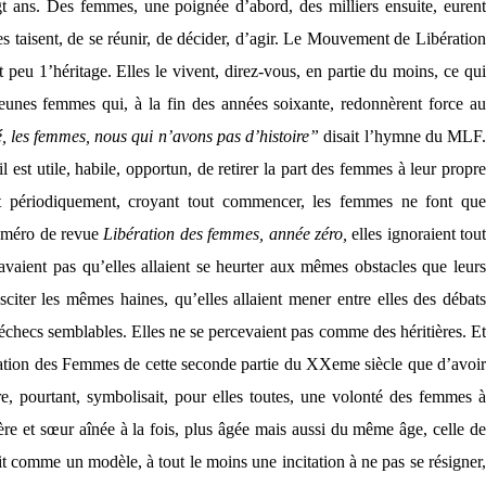
gt ans. Des femmes, une poignée d’abord, des milliers ensuite, eurent
es taisent, de se réunir, de décider, d’agir. Le Mouvement de Libération
t peu 1’héritage. Elles le vivent, direz-vous, en partie du moins, ce qui
 jeunes femmes qui, à la fin des années soixante, redonnèrent force au
 les femmes, nous qui n’avons pas d’histoire”
disait l’hymne du MLF
il est utile, habile, opportun, de retirer la part des femmes à leur propre
et périodiquement, croyant tout commencer, les femmes ne font que
numéro de revue
Libération des femmes, année zéro,
elles ignoraient tout
aient pas qu’elles allaient se heurter aux mêmes obstacles que leurs
sciter les mêmes haines, qu’elles allaient mener entre elles des débats
échecs semblables. Elles ne se percevaient pas comme des héritières. Et
ération des Femmes de cette seconde partie du XXeme siècle que d’avoir
e, pourtant, symbolisait, pour elles toutes, une volonté des femmes 
ère et sœur aînée à la fois, plus âgée mais aussi du même âge, celle de
ait comme un modèle, à tout le moins une incitation à ne pas se résigner