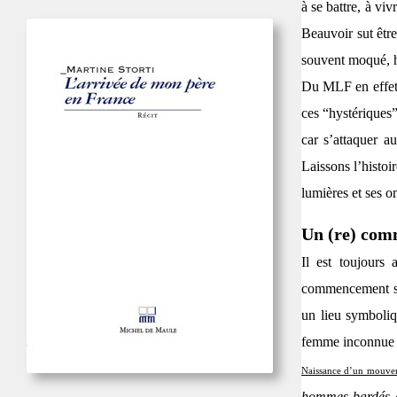
à se battre, à vi
Beauvoir sut être
souvent moqué, h
Du MLF en effet,
ces “hystériques
car s’attaquer a
Laissons l’histoi
lumières et ses 
Un (re) co
Il est toujours
commencement s
un lieu symboliq
femme inconnue d
Naissance d’un mouve
hommes bardés d’