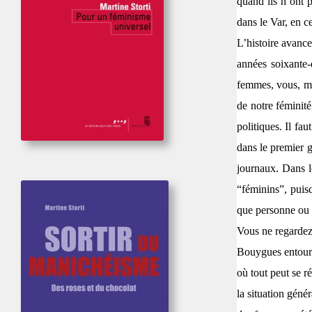
quand ils n’ont 
dans le Var, en c
L’histoire avance
années soixante-
femmes, vous, moi
de notre féminité
politiques. Il fa
dans le premier g
journaux. Dans l
“féminins”, puis
que personne ou 
Vous ne regardez
Bouygues entouré 
où tout peut se r
la situation géné