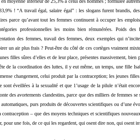
 en moyenne inférieur de 25,3% à celui des hommes ; formulée autremen
9% ! “A travail égal, salaire égal” : les slogans furent brandis, des lo
laires parce qu’avant tout les femmes continuent à occuper les emplois 
tégories professionnelles les moins bien rémunérées. Poids des h
entation des femmes, travail des femmes, deux exemples qui n’inciten
irer un air plus frais ? Peut-être du côté de ces cortèges vraiment mix
unes filles sûres d’elles et de leur place, présentes massivement, bien
 tête de la coordination des luttes, il y eut même, un temps, une fille
mmense changement, celui produit par la contraception; les jeunes filles
e sont éveillées à la sexualité et que 1’usage de la pilule n’était enco
honte des avortements clandestins, parce que des milliers de femmes se s
s automatiques, purs produits de découvertes scientifiques ou d’une évol
a contraception – que des moyens techniques et scientifiques nouveaux e
r, pour une fois, de ce qui les regardent, qui osent dire non, qui osent in