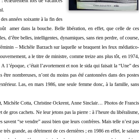
ce : écœurement lors de vacances
al.
 des années soixante à la fin des
goût amer dans la bouche. Belle libération, en effet, que celle de ces
s, d’être belles, intelligentes, dynamiques, sans rien perdre, of course,
i féminin – Michèle Barzach sur laquelle se braquent les feux médiatico-
gouvernement, a le titre de ministre, comme treize ans plus tôt, en 1974,
 A 1’époque, c’était I’avortement et non le sida qui faisait la “Une” des
 être nombreuses, n’ont du moins pas été cantonnées dans des postes
xtérieur. Las, en mars 1986, une seule femme donc, à la famille, sans
ent, Michèle Cotta, Christine Ockrent, Anne Sinclair… Photos de Francis
de gros cachets. Ne leur jetons pas la pierre : à l’heure du libéralisme,
 savent “se vendre” aussi bien que leurs confrères. Mais telle n’est pas
e très grande, au détriment de ces dernières ; en 1986 en effet, le salaire