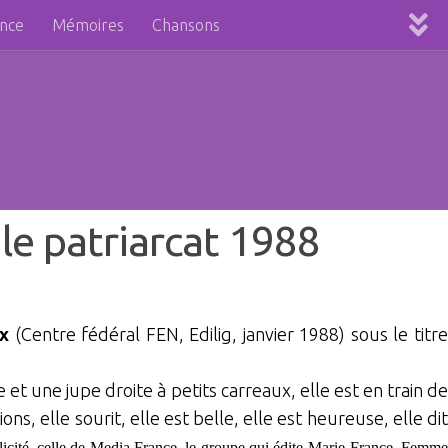
ence
Mémoires
Chansons
le patriarcat 1988
ux
(Centre fédéral FEN, Edilig, janvier 1988) sous le titre
e et une jupe droite à petits carreaux, elle est en train de
ns, elle sourit, elle est belle, elle est heureuse, elle dit
icité, celle de Media France, le groupe qui édite Marie-France, Femm