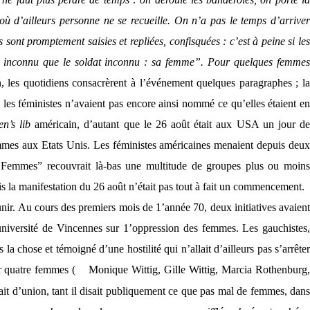
où d’ailleurs personne ne se recueille. On n’a pas le temps d’arriver
sont promptement saisies et repliées, confisquées : c’est à peine si les
s inconnu que le soldat inconnu : sa femme”. Pour quelques femmes
 les quotidiens consacrèrent à l’événement quelques paragraphes ; l
es féministes n’avaient pas encore ainsi nommé ce qu’elles étaient en
n’s lib
américain, d’autant que le 26 août était aux USA un jour d
mmes aux Etats Unis. Les féministes américaines menaient depuis deux
s Femmes” recouvrait là-bas une multitude de groupes plus ou moins
 la manifestation du 26 août n’était pas tout à fait un commencement.
unir. Au cours des premiers mois de 1’année 70, deux initiatives avaient
 université de Vincennes sur 1’oppression des femmes. Les gauchistes,
la chose et témoigné d’une hostilité qui n’allait d’ailleurs pas s’arrêter
par quatre femmes (
Monique Wittig, Gille Wittig, Marcia Rothenburg
ait d’union, tant il disait publiquement ce que pas mal de femmes, dan