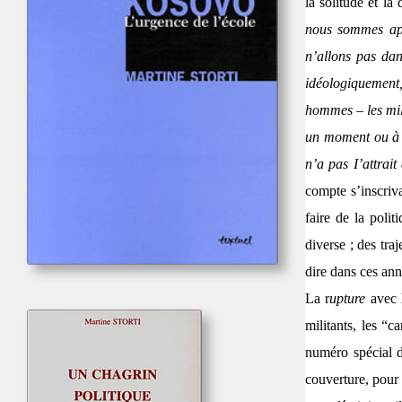
la solitude et l
nous sommes app
n’allons pas da
idéologiquement,
hommes – les mil
un moment ou à un
n’a pas I’attrait
compte s’inscriv
faire de la poli
diverse ; des traj
dire dans ces anné
La r
upture
avec l
militants, les “c
numéro spécial 
couverture, pour