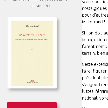
scène politiq
janvier 2017
nostalgiques 
pour d’autres,
Mitterrand !
Si l’on doit 
immigration e
furent nombr
terrain, bien
Cette extensi
faire figure
président de
s’engouffrère
luttes fémini
national, voi