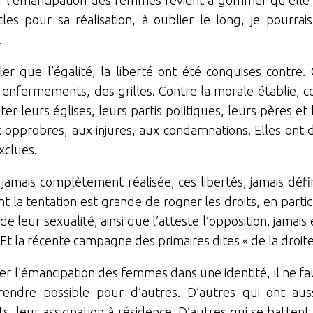
cles pour sa réalisation, à oublier le long, je pourra
.
ler que l’égalité, la liberté ont été conquises contre.
s enfermements, des grilles. Contre la morale établie, co
ter leurs églises, leurs partis politiques, leurs pères e
x opprobres, aux injures, aux condamnations. Elles ont
exclues.
 jamais complètement réalisée, ces libertés, jamais défin
nt la tentation est grande de rogner les droits, en parti
 de leur sexualité, ainsi que l’atteste l’opposition, jam
Et la récente campagne des primaires dites « de la droite
er l’émancipation des femmes dans une identité, il ne faut 
rendre possible pour d’autres. D’autres qui ont aussi
 leur assignation à résidence. D’autres qui se battent d