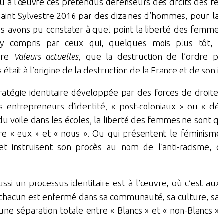
u à l’œuvre ces prétendus défenseurs des droits des f
 Saint Sylvestre 2016 par des dizaines d’hommes, pour l
 avons pu constater à quel point la liberté des femm
, y compris par ceux qui, quelques mois plus tôt, 
ire
Valeurs actuelles
, que la destruction de l’ordre 
tait à l’origine de la destruction de la France et de son i
ratégie identitaire développée par des forces de droit
s entrepreneurs d’identité, « post-coloniaux » ou « dé
n du voile dans les écoles, la liberté des femmes ne sont
tre « eux » et « nous ». Ou qui présentent le fémin
et instruisent son procès au nom de l’anti-racisme,
ussi un processus identitaire est à l’œuvre, où c’est
ù chacun est enfermé dans sa communauté, sa culture, sa
une séparation totale entre « Blancs » et « non-Blancs 