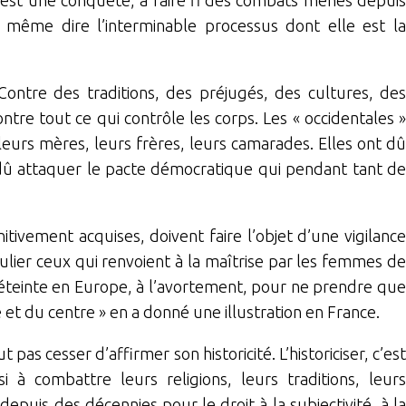
is même dire l’interminable processus dont elle est la
 Contre des traditions, des préjugés, des cultures, des
ntre tout ce qui contrôle les corps. Les « occidentales »
t leurs mères, leurs frères, leurs camarades. Elles ont dû
 dû attaquer le pacte démocratique qui pendant tant de
itivement acquises, doivent faire l’objet d’une vigilance
culier ceux qui renvoient à la maîtrise par les femmes de
ais éteinte en Europe, à l’avortement, pour ne prendre que
 et du centre » en a donné une illustration en France.
pas cesser d’affirmer son historicité. L’historiciser, c’est
 à combattre leurs religions, leurs traditions, leurs
epuis des décennies pour le droit à la subjectivité, à la