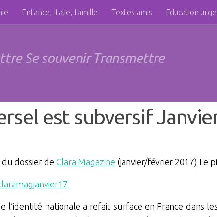
hie
Enfance, Italie, famille
Textes amis
Education urg
attre Se souvenir Transmettre
ersel est subversif Janvi
 du dossier de
Clara Magazine
(janvier/février 2017) Le p
claramagjanvier17
e l’identité nationale a refait surface en France dans le