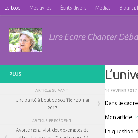
Le blog
Mes livres
Écrits divers
Médias
Biograp
Skip to content
Féminisme et géopolitique
Liens
Photos
Contact
Lire Ecrire Chanter Déb
L’univ
PLUS
16 FÉVRIER 2017
ARTICLE SUIVANT
Une parité à bout de souffle ? 20 mai
Dans le cadre
2017
Mon article
1
ARTICLE PRÉCÉDENT
Avortement, Viol, deux exemples de
La question d
luttes des années 70, conférence 14