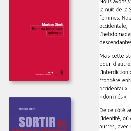
Nous avons v
la nuit de la
femmes. Nous
occidentale
l’hebdomada
descendantes é
Mais cette st
pour d’autre
l’interdictio
frontière en
occidentaux 
« dominés ».
De ce côté a
l’identité, o
autres, avec 