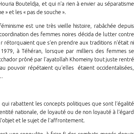
uria Bouteldja, et qui n’a rien à envier au séparatisme
e » et les « pas de souche ».
féminisme est une très vieille histoire, rabâchée depuis
 coordination des femmes noires décida de lutter contre
ur rétorquaient que s’en prendre aux traditions n’était ni
n 1979, à Téhéran, lorsque par milliers des femmes se
 tchador prôné par l’ayatollah Khomeiny tout juste rentré
au pouvoir répétaient qu’elles étaient occidentalisées,
h…
 qui rabattent les concepts politiques que sont l’égalité
ntité nationale, de loyauté ou de non loyauté à l’égard
’objet et le sujet de l’affrontement.
 est une conquête, à faire fi des combats menés depuis