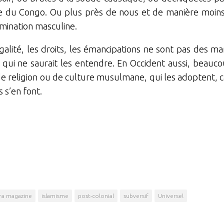
 du Congo. Ou plus près de nous et de manière moins t
mination masculine.
’égalité, les droits, les émancipations ne sont pas des m
ui ne saurait les entendre. En Occident aussi, beaucou
religion ou de culture musulmane, qui les adoptent, car 
s s’en font.
ra magazine
islamisme
post-colonial
subversif
Universel