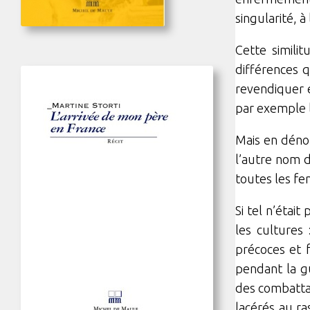
singularité, à
Cette simili
différences q
revendiquer e
par exemple l
Mais en dénon
l’autre nom d
toutes les fe
Si tel n’étai
les cultures 
précoces et 
pendant la g
des combattan
lacérés au r