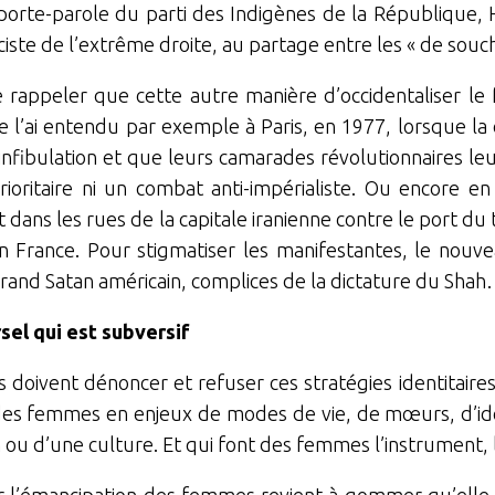
orte-parole du parti des Indigènes de la République, Ho
ciste de l’extrême droite, au partage entre les « de souch
e rappeler que cette autre manière d’occidentaliser le 
 l’ai entendu par exemple à Paris, en 1977, lorsque la
 l’infibulation et que leurs camarades révolutionnaires le
ioritaire ni un combat anti-impérialiste. Ou encore e
 dans les rues de la capitale iranienne contre le port du
n France. Pour stigmatiser les manifestantes, le nouve
rand Satan américain, complices de la dictature du Sha
rsel qui est subversif
s doivent dénoncer et refuser ces stratégies identitaires
 des femmes en enjeux de modes de vie, de mœurs, d’ide
n ou d’une culture. Et qui font des femmes l’instrument, l
er l’émancipation des femmes revient à gommer qu’elle