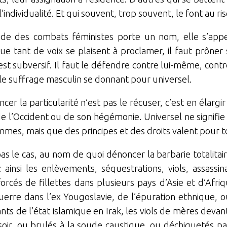
 l’individualité. Et qui souvent, trop souvent, le font au ri
tude des combats féministes porte un nom, elle s’appel
ue tant de voix se plaisent à proclamer, il faut prôner s
st subversif. Il faut le défendre contre lui-même, contr
e suffrage masculin se donnant pour universel.
cer la particularité n’est pas le récuser, c’est en élarg
e l’Occident ou de son hégémonie. Universel ne signifie
mmes, mais que des principes et des droits valent pour t
t pas le cas, au nom de quoi dénoncer la barbarie totalita
: ainsi les enlèvements, séquestrations, viols, assass
forcés de fillettes dans plusieurs pays d’Asie et d’A
uerre dans l’ex Yougoslavie, de l’épuration ethnique,
ts de l’état islamique en Irak, les viols de mères devant
asoir, ou brulés à la soude caustique, ou déchiquetés 