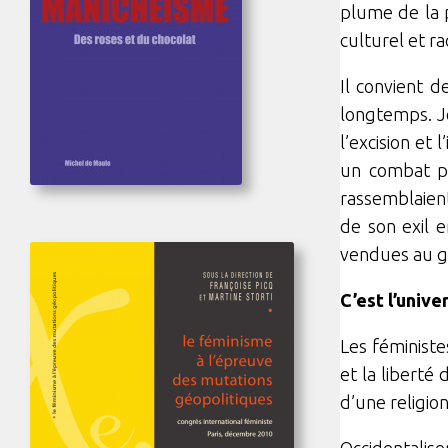
plume de la p
culturel et ra
Il convient d
longtemps. Je
l’excision et
un combat pr
rassemblaient
de son exil e
vendues au g
C’est l’unive
Les féministe
et la liberté
d’une religio
Occidentalis